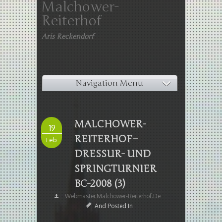
Malchower-
Reiterhof
Aris Reckendorf
Navigation Menu
MALCHOWER-
19
REITERHOF–
Feb
DRESSUR- UND
SPRINGTURNIER
BC-2008 (3)
Webmaster.malchower-Reiterhof.de
And Posted In