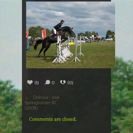
(
1
)
0
(
0
)
←
Dressur- und
Springturnier BC
(2008)
Comments are closed.