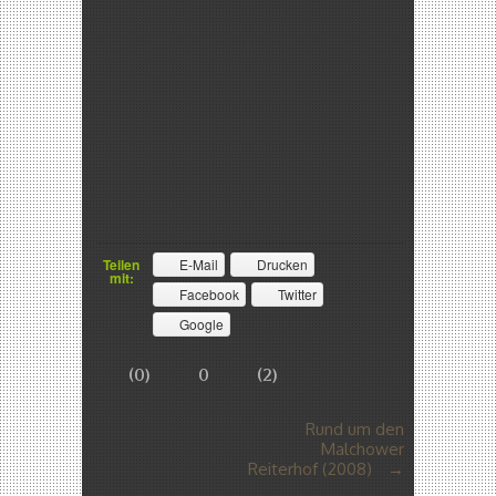
Teilen
E-Mail
Drucken
mit:
Facebook
Twitter
Google
(
0
)
0
(
2
)
Rund um den
Malchower
Reiterhof (2008)
→