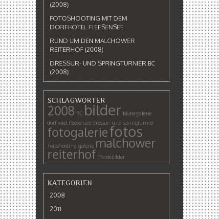
(2008)
FOTOSHOOTING MIT DEM
DORFHOTEL FLEESENSEE
RUND UM DEN MALCHOWER
REITERHOF (2008)
DRESSUR- UND SPRINGTURNIER BC
(2008)
SCHLAGWÖRTER
bilder
2008
BC
bildergalerie
dorfhotel fleesensee
dressur- und springturnier
fotos
fotogalerie
malchower
Fotoshooting
galerie
reiterhof
Pferdebilder
KATEGORIEN
2008
2011