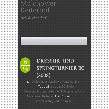
Malchower-
Reiterhof
Aris Reckendorf
DRESSUR- UND
13
SPRINGTURNIER BC
Sep
(2008)
Webmaster.malchower-Reiterhof.de
Tagged In
2008
,
BC
,
Bilder
,
Dressur- Und Springturnier
,
Fotogalerie
,
Fotos
,
Malchower Reiterhof
And Posted In
2008
,
Foto-Galerie
,
Springturnier