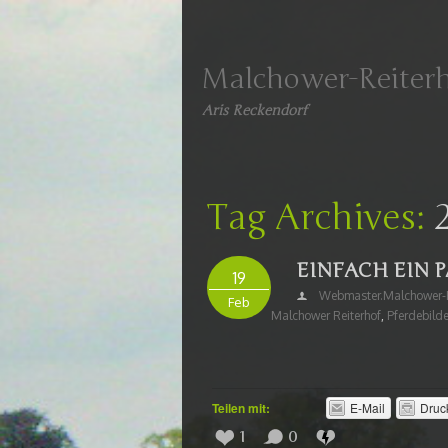
Malchower-Reiter
Aris Reckendorf
Tag Archives:
EINFACH EIN P
19
Webmaster.malchower-R
Feb
Malchower Reiterhof
,
Pferdebilde
Teilen mit:
E-Mail
Druc
1
0