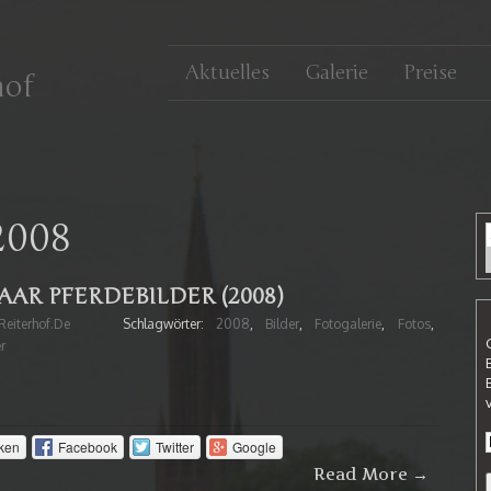
Aktuelles
Galerie
Preise
hof
2008
AAR PFERDEBILDER (2008)
eiterhof.de
Schlagwörter:
2008
,
Bilder
,
Fotogalerie
,
Fotos
,
r
ken
Facebook
Twitter
Google
Read More →