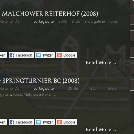
MALCHOWER REITERHOF (2008)
eiterhof.de
Schlagwörter:
2008
,
Bilder
,
Bildergalerie
,
Fotos
,
ken
Facebook
Twitter
Google
Read More →
SPRINGTURNIER BC (2008)
eiterhof.de
Schlagwörter:
2008
,
BC
,
Bilder
,
galerie
,
Fotos
,
Malchower Reiterhof
ken
Facebook
Twitter
Google
Read More →