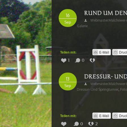
RUND UM DEN 
16
Webmaster.malchower-R
Sep
Galerie
Teilen mit:
E-Mail
Druc
1
0
DRESSUR- UND 
13
Webmaster.malchower-R
Sep
Dressur- Und Springturnier
,
Foto
Teilen mit:
E-Mail
Druc
0
2