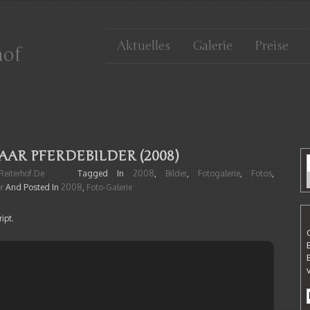
Aktuelles
Galerie
Preise
hof
AAR PFERDEBILDER (2008)
eiterhof.de
Tagged In
2008
,
Bilder
,
Fotogalerie
,
Fotos
,
r
And Posted In
2008
,
Foto-Galerie
ipt.