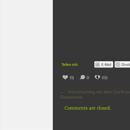
Teilen mit:
E-Mail
Druc
(
1
)
0
(
0
)
←
Fotoshooting mit dem Dorfhot
Fleesensee
Comments are closed.