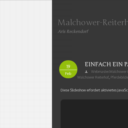
Malchower-Reiter
Aris Reckendorf
EINFACH EIN P
19
Webmaster.malchower-R
Feb
Malchower Reiterhof
,
Pferdebilde
Diese Slideshow erfordert aktiviertes JavaScr