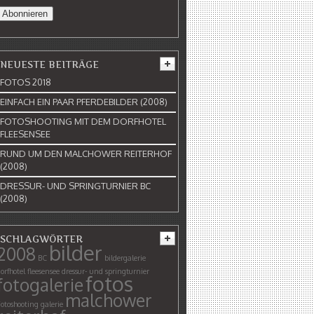
NEUESTE BEITRÄGE
FOTOS 2018
EINFACH EIN PAAR PFERDEBILDER (2008)
FOTOSHOOTING MIT DEM DORFHOTEL
FLEESENSEE
RUND UM DEN MALCHOWER REITERHOF
(2008)
DRESSUR- UND SPRINGTURNIER BC
(2008)
SCHLAGWÖRTER
bilder
2008
BC
bildergalerie
orfhotel fleesensee
dressur- und springturnier
fotos
fotogalerie
malchower
otoshooting
galerie